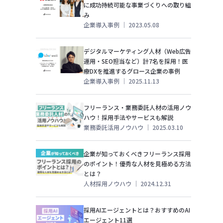
に成功持続可能な事業づくりへの取り組
み
企業導入事例
｜
2023.05.08
デジタルマーケティング人材（Web広告
運用・SEO担当など）計7名を採用！医
療DXを推進するグロース企業の事例
企業導入事例
｜
2025.11.13
フリーランス・業務委託人材の活用ノウ
ハウ！採用手法やサービスも解説
業務委託活用ノウハウ
｜
2025.03.10
企業が知っておくべきフリーランス採用
のポイント！優秀な人材を見極める方法
とは？
人材採用ノウハウ
｜
2024.12.31
採用AIエージェントとは？おすすめのAI
エージェント11選