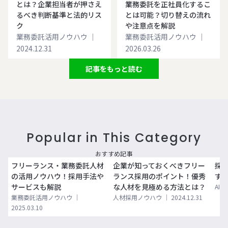
とは？企業担当者が押さえ
業務委託を正社員化するこ
るべき判断基準と法的リス
とは可能？切り替えの流れ
ク
や注意点を解説
業務委託活用ノウハウ
｜
業務委託活用ノウハウ
｜
2024.12.31
2026.03.26
記事をもっと読む
Popular in This Category
おすすめ記事
フリーランス・業務委託人材
企業が知っておくべきフリー
採用
の活用ノウハウ！採用手法や
ランス採用のポイント！優秀
すす
サービスも解説
な人材を見極める方法とは？
AI
業務委託活用ノウハウ
｜
人材採用ノウハウ
｜
2024.12.31
2025.03.10