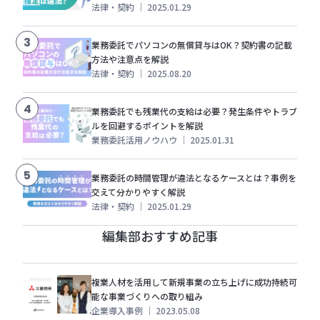
法律・契約
｜
2025.01.29
3
業務委託でパソコンの無償貸与はOK？契約書の記載
方法や注意点を解説
法律・契約
｜
2025.08.20
4
業務委託でも残業代の支給は必要？発生条件やトラブ
ルを回避するポイントを解説
業務委託活用ノウハウ
｜
2025.01.31
5
業務委託の時間管理が違法となるケースとは？事例を
交えて分かりやすく解説
法律・契約
｜
2025.01.29
編集部おすすめ記事
複業人材を活用して新規事業の立ち上げに成功持続可
能な事業づくりへの取り組み
企業導入事例
｜
2023.05.08