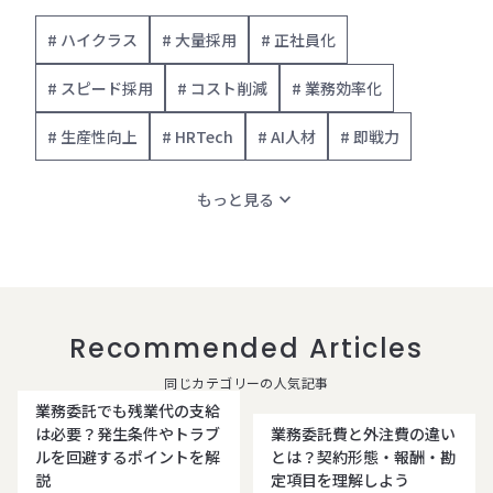
# ハイクラス
# 大量採用
# 正社員化
# スピード採用
# コスト削減
# 業務効率化
# 生産性向上
# HRTech
# AI人材
# 即戦力
expand_more
もっと見る
Recommended Articles
同じカテゴリーの人気記事
業務委託でも残業代の支給
は必要？発生条件やトラブ
業務委託費と外注費の違い
ルを回避するポイントを解
とは？契約形態・報酬・勘
説
定項目を理解しよう