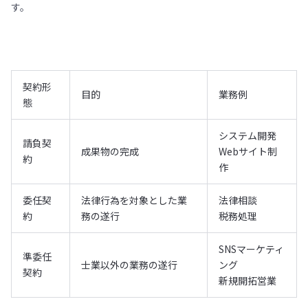
す。
契約形
目的
業務例
態
システム開発
請負契
成果物の完成
Webサイト制
約
作
委任契
法律行為を対象とした業
法律相談
約
務の遂行
税務処理
SNSマーケティ
準委任
士業以外の業務の遂行
ング
契約
新規開拓営業