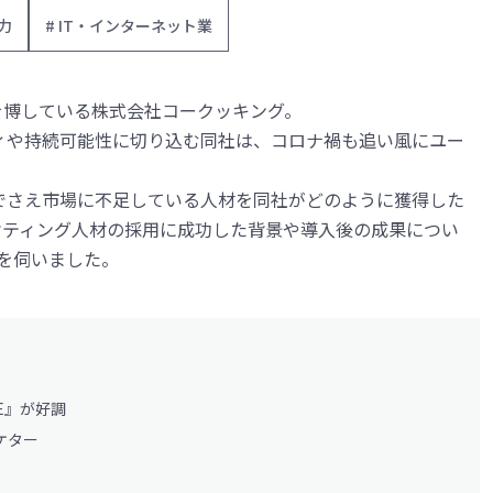
戦力
# IT・インターネット業
評を博している株式会社コークッキング。
ィや持続可能性に切り込む同社は、コロナ禍も追い風にユー
でさえ市場に不足している人材を同社がどのように獲得した
マーケティング人材の採用に成功した背景や導入後の成果につい
話を伺いました。
E』が好調
ケター