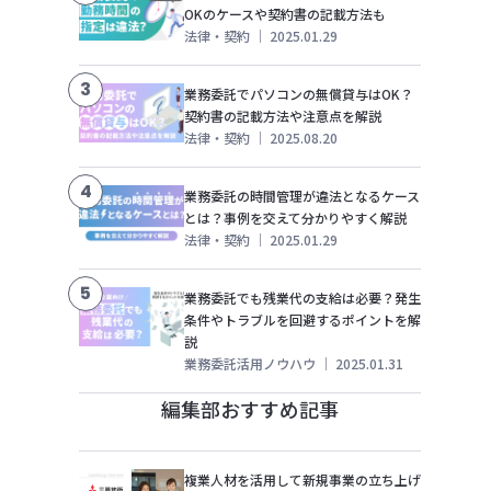
OKのケースや契約書の記載方法も
法律・契約
｜
2025.01.29
3
業務委託でパソコンの無償貸与はOK？
契約書の記載方法や注意点を解説
法律・契約
｜
2025.08.20
4
業務委託の時間管理が違法となるケース
とは？事例を交えて分かりやすく解説
法律・契約
｜
2025.01.29
5
業務委託でも残業代の支給は必要？発生
条件やトラブルを回避するポイントを解
説
業務委託活用ノウハウ
｜
2025.01.31
編集部おすすめ記事
複業人材を活用して新規事業の立ち上げ