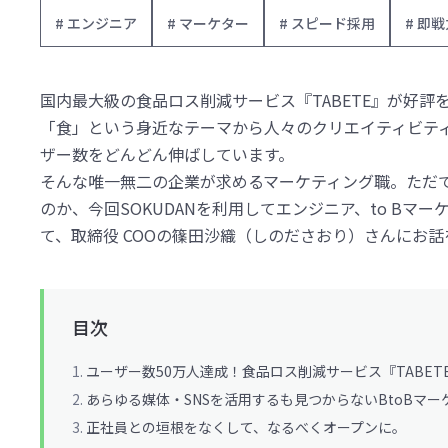
# エンジニア
# マーケター
# スピード採用
# 即
国内最大級の食品ロス削減サービス『TABETE』が好
「食」という身近なテーマから人々のクリエイティビテ
ザー数をどんどん伸ばしています。
そんな唯一無二の企業が求めるマーケティング職。ただ
のか、今回SOKUDANを利用してエンジニア、to B
て、取締役 COOの篠田沙織（しのださおり）さんにお
目次
ユーザー数50万人達成！食品ロス削減サービス『TABET
あらゆる媒体・SNSを活用するも見つからないBtoBマー
正社員との垣根をなくして、なるべくオープンに。