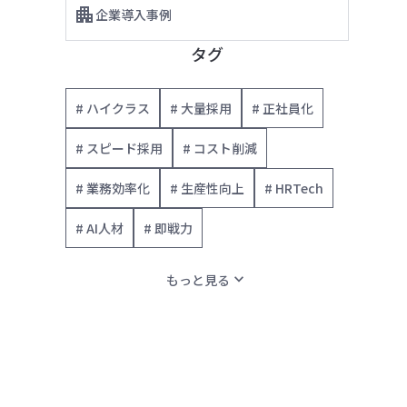
企業導入事例
タグ
# ハイクラス
# 大量採用
# 正社員化
# スピード採用
# コスト削減
# 業務効率化
# 生産性向上
# HRTech
# AI人材
# 即戦力
expand_more
もっと見る