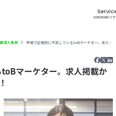
Servic
SOKUDAN/ソ
chevron_right
業導入事例
市場で圧倒的に不足しているtoBマーケター。求人掲載からわずか1ヶ月でマッチング！
toBマーケター。求人掲載か
！