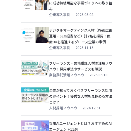
に成功持続可能な事業づくりへの取り組
み
企業導入事例
｜
2023.05.08
デジタルマーケティング人材（Web広告
運用・SEO担当など）計7名を採用！医
療DXを推進するグロース企業の事例
企業導入事例
｜
2025.11.13
フリーランス・業務委託人材の活用ノウ
ハウ！採用手法やサービスも解説
業務委託活用ノウハウ
｜
2025.03.10
企業が知っておくべきフリーランス採用
のポイント！優秀な人材を見極める方法
とは？
人材採用ノウハウ
｜
2024.12.31
採用AIエージェントとは？おすすめのAI
エージェント11選