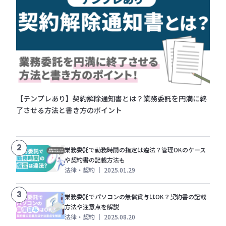
【テンプレあり】契約解除通知書とは？業務委託を円満に終
了させる方法と書き方のポイント
2
業務委託で勤務時間の指定は違法？管理OKのケース
や契約書の記載方法も
法律・契約
｜
2025.01.29
3
業務委託でパソコンの無償貸与はOK？契約書の記載
方法や注意点を解説
法律・契約
｜
2025.08.20