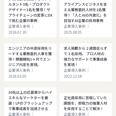
ルタント3名・プロダクト
アライアンスビジネスを支
デザイナー1名を獲得！サ
える業務委託人材を2名獲
プライチェーンの変革にDX
得！「人とAIの共進化」を
で挑む企業の事例
目指すAI企業の採用事例
企業導入事例
｜
企業導入事例
｜
2026.07.30
2025.08.05
エンジニアの中途採用をリ
求人掲載から２週間足らず
ードする業務委託人事を獲
で３名採用。 プロ人材の
得！稼働開始1ヶ月でエン
強力なサポートで事業成長
ジニア内定を実現。
を実現！
企業導入事例
｜
企業導入事例
｜
2026.03.05
2022.12.18
30名以上の応募者からハイ
スキルなマーケターを厳
正社員採用に苦戦していた
選！LPのブラッシュアップ
課題を、即戦力の複業人材
で事業成長を加速させる
を採用することで解決！
企業導入事例
｜
企業導入事例
｜