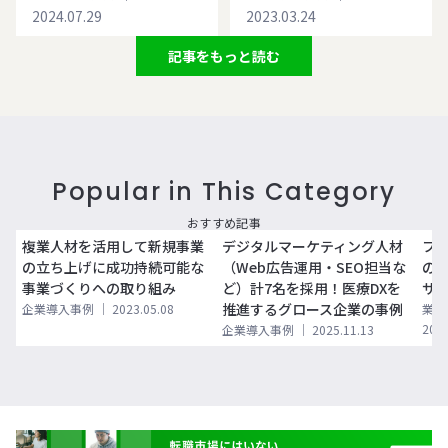
2024.07.29
2023.03.24
記事をもっと読む
Popular in This Category
おすすめ記事
複業人材を活用して新規事業
デジタルマーケティング人材
フ
の立ち上げに成功持続可能な
（Web広告運用・SEO担当な
の
事業づくりへの取り組み
ど）計7名を採用！医療DXを
サ
推進するグロース企業の事例
企業導入事例
｜
2023.05.08
業務
2025
企業導入事例
｜
2025.11.13