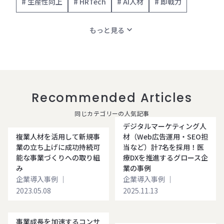
# 生産性向上
# HRTech
# AI人材
# 即戦力
expand_more
もっと見る
Recommended Articles
同じカテゴリーの人気記事
デジタルマーケティング人
複業人材を活用して新規事
材（Web広告運用・SEO担
業の立ち上げに成功持続可
当など）計7名を採用！医
能な事業づくりへの取り組
療DXを推進するグロース企
み
業の事例
企業導入事例
｜
企業導入事例
｜
2023.05.08
2025.11.13
事業成長を加速するコンサ