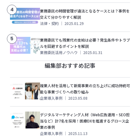
4
業務委託の時間管理が違法となるケースとは？事例を
交えて分かりやすく解説
法律・契約
｜
2025.01.29
5
業務委託でも残業代の支給は必要？発生条件やトラブ
ルを回避するポイントを解説
業務委託活用ノウハウ
｜
2025.01.31
編集部おすすめ記事
複業人材を活用して新規事業の立ち上げに成功持続可
能な事業づくりへの取り組み
企業導入事例
｜
2023.05.08
デジタルマーケティング人材（Web広告運用・SEO担
当など）計7名を採用！医療DXを推進するグロース企
業の事例
企業導入事例
｜
2025.11.13