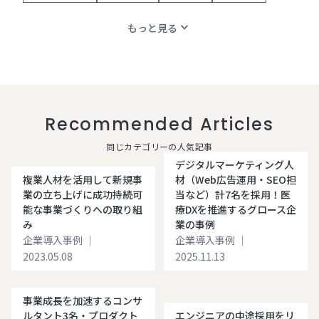
expand_more
もっと見る
Recommended Articles
同じカテゴリーの人気記事
デジタルマーケティング人
複業人材を活用して新規事
材（Web広告運用・SEO担
業の立ち上げに成功持続可
当など）計7名を採用！医
能な事業づくりへの取り組
療DXを推進するグロース企
み
業の事例
企業導入事例
｜
企業導入事例
｜
2023.05.08
2025.11.13
事業成長を加速するコンサ
ルタント3名・プロダクト
エンジニアの中途採用をリ