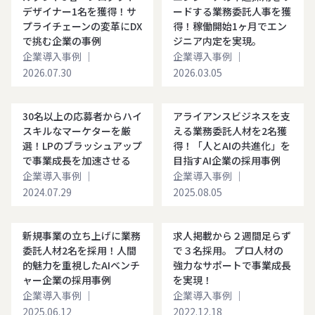
デザイナー1名を獲得！サ
ードする業務委託人事を獲
プライチェーンの変革にDX
得！稼働開始1ヶ月でエン
で挑む企業の事例
ジニア内定を実現。
企業導入事例
｜
企業導入事例
｜
2026.07.30
2026.03.05
30名以上の応募者からハイ
アライアンスビジネスを支
スキルなマーケターを厳
える業務委託人材を2名獲
選！LPのブラッシュアップ
得！「人とAIの共進化」を
で事業成長を加速させる
目指すAI企業の採用事例
企業導入事例
｜
企業導入事例
｜
2024.07.29
2025.08.05
新規事業の立ち上げに業務
求人掲載から２週間足らず
委託人材2名を採用！人間
で３名採用。 プロ人材の
的魅力を重視したAIベンチ
強力なサポートで事業成長
ャー企業の採用事例
を実現！
企業導入事例
｜
企業導入事例
｜
2025.06.12
2022.12.18