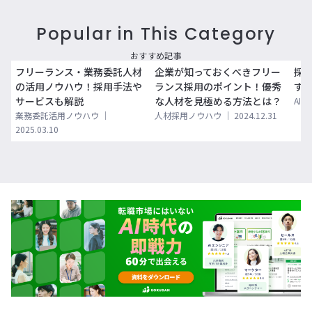
Popular in This Category
おすすめ記事
フリーランス・業務委託人材
企業が知っておくべきフリー
採用
の活用ノウハウ！採用手法や
ランス採用のポイント！優秀
すす
サービスも解説
な人材を見極める方法とは？
AI
業務委託活用ノウハウ
｜
人材採用ノウハウ
｜
2024.12.31
2025.03.10