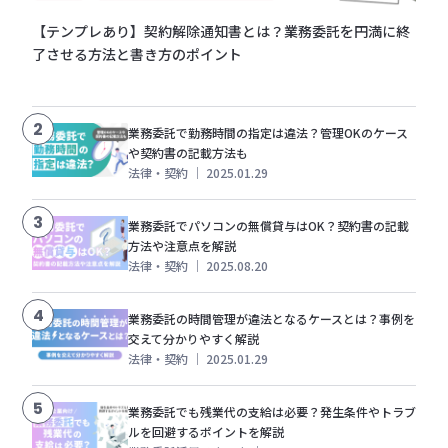
【テンプレあり】契約解除通知書とは？業務委託を円満に終
了させる方法と書き方のポイント
2
業務委託で勤務時間の指定は違法？管理OKのケース
や契約書の記載方法も
法律・契約
｜
2025.01.29
3
業務委託でパソコンの無償貸与はOK？契約書の記載
方法や注意点を解説
法律・契約
｜
2025.08.20
4
業務委託の時間管理が違法となるケースとは？事例を
交えて分かりやすく解説
法律・契約
｜
2025.01.29
5
業務委託でも残業代の支給は必要？発生条件やトラブ
ルを回避するポイントを解説