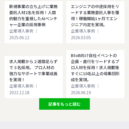
新規事業の立ち上げに業務
エンジニアの中途採用をリ
委託人材2名を採用！人間
ードする業務委託人事を獲
的魅力を重視したAIベンチ
得！稼働開始1ヶ月でエン
ャー企業の採用事例
ジニア内定を実現。
企業導入事例
｜
企業導入事例
｜
2025.06.12
2026.03.05
BtoB向け自社イベントの
求人掲載から２週間足らず
企画・進行をリードするプ
で３名採用。 プロ人材の
ロ人材を採用！求人掲載後
強力なサポートで事業成長
すぐに10名以上の母集団形
を実現！
成を実現。
企業導入事例
｜
企業導入事例
｜
2022.12.18
2026.06.19
記事をもっと読む