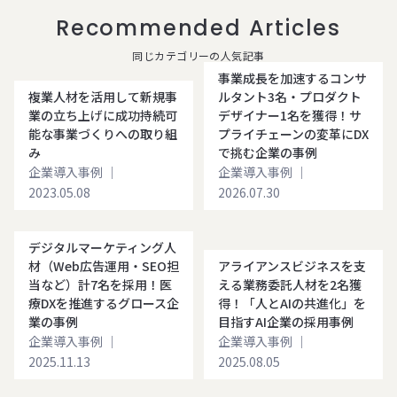
Recommended Articles
同じカテゴリーの人気記事
事業成長を加速するコンサ
複業人材を活用して新規事
ルタント3名・プロダクト
業の立ち上げに成功持続可
デザイナー1名を獲得！サ
能な事業づくりへの取り組
プライチェーンの変革にDX
み
で挑む企業の事例
企業導入事例
｜
企業導入事例
｜
2023.05.08
2026.07.30
デジタルマーケティング人
材（Web広告運用・SEO担
アライアンスビジネスを支
当など）計7名を採用！医
える業務委託人材を2名獲
療DXを推進するグロース企
得！「人とAIの共進化」を
業の事例
目指すAI企業の採用事例
企業導入事例
｜
企業導入事例
｜
2025.11.13
2025.08.05