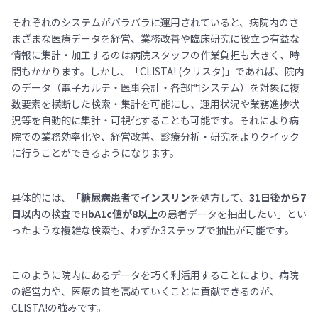
それぞれのシステムがバラバラに運用されていると、病院内のさ
まざまな医療データを経営、業務改善や臨床研究に役立つ有益な
情報に集計・加工するのは病院スタッフの作業負担も大きく、時
間もかかります。しかし、「CLISTA! (クリスタ)」であれば、院内
のデータ（電子カルテ・医事会計・各部門システム）を対象に複
数要素を横断した検索・集計を可能にし、運用状況や業務進捗状
況等を自動的に集計・可視化することも可能です。それにより病
院での業務効率化や、経営改善、診療分析・研究をよりクイック
に行うことができるようになります。
具体的には、「
糖尿病患者
で
インスリン
を処方して、
31日後から7
日以内
の検査で
HbA1c値が8以上
の患者データを抽出したい」とい
ったような複雑な検索も、わずか3ステップで抽出が可能です。
このように院内にあるデータを巧く利活用することにより、病院
の経営力や、医療の質を高めていくことに貢献できるのが、
CLISTA!の強みです。