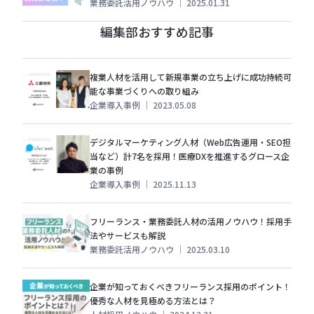
業務委託活用ノウハウ
｜
2025.01.31
編集部おすすめ記事
複業人材を活用して新規事業の立ち上げに成功持続可
能な事業づくりへの取り組み
企業導入事例
｜
2023.05.08
デジタルマーケティング人材（Web広告運用・SEO担
当など）計7名を採用！医療DXを推進するグロース企
業の事例
企業導入事例
｜
2025.11.13
フリーランス・業務委託人材の活用ノウハウ！採用手
法やサービスも解説
業務委託活用ノウハウ
｜
2025.03.10
企業が知っておくべきフリーランス採用のポイント！
優秀な人材を見極める方法とは？