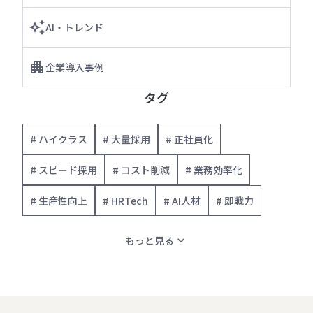
AI・トレンド
企業導入事例
タグ
# ハイクラス
# 大量採用
# 正社員化
# スピード採用
# コスト削減
# 業務効率化
# 生産性向上
# HRTech
# AI人材
# 即戦力
expand_more
もっと見る