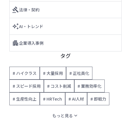
法律・契約
AI・トレンド
企業導入事例
タグ
# ハイクラス
# 大量採用
# 正社員化
# スピード採用
# コスト削減
# 業務効率化
# 生産性向上
# HRTech
# AI人材
# 即戦力
expand_more
もっと見る