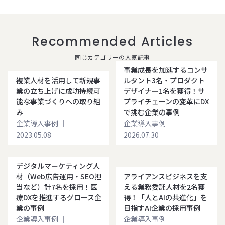
Recommended Articles
同じカテゴリーの人気記事
事業成長を加速するコンサ
複業人材を活用して新規事
ルタント3名・プロダクト
業の立ち上げに成功持続可
デザイナー1名を獲得！サ
能な事業づくりへの取り組
プライチェーンの変革にDX
み
で挑む企業の事例
企業導入事例
｜
企業導入事例
｜
2023.05.08
2026.07.30
デジタルマーケティング人
材（Web広告運用・SEO担
アライアンスビジネスを支
当など）計7名を採用！医
える業務委託人材を2名獲
療DXを推進するグロース企
得！「人とAIの共進化」を
業の事例
目指すAI企業の採用事例
企業導入事例
｜
企業導入事例
｜