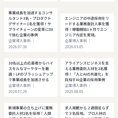
事業成長を加速するコンサ
ルタント3名・プロダクト
エンジニアの中途採用をリ
デザイナー1名を獲得！サ
ードする業務委託人事を獲
プライチェーンの変革にDX
得！稼働開始1ヶ月でエン
で挑む企業の事例
ジニア内定を実現。
企業導入事例
｜
企業導入事例
｜
2026.07.30
2026.03.05
30名以上の応募者からハイ
アライアンスビジネスを支
スキルなマーケターを厳
える業務委託人材を2名獲
選！LPのブラッシュアップ
得！「人とAIの共進化」を
で事業成長を加速させる
目指すAI企業の採用事例
企業導入事例
｜
企業導入事例
｜
2024.07.29
2025.08.05
新規事業の立ち上げに業務
求人掲載から２週間足らず
委託人材2名を採用！人間
で３名採用。 プロ人材の