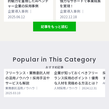
的魅力を重視したAIベンチ
強力なサポートで事業成長
ャー企業の採用事例
を実現！
企業導入事例
｜
企業導入事例
｜
2025.06.12
2022.12.18
記事をもっと読む
Popular in This Category
おすすめ記事
フリーランス・業務委託人材
企業が知っておくべきフリー
採用
の活用ノウハウ！採用手法や
ランス採用のポイント！優秀
すす
サービスも解説
な人材を見極める方法とは？
AI
業務委託活用ノウハウ
｜
人材採用ノウハウ
｜
2024.12.31
2025.03.10