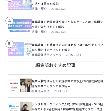
方法や注意点を解説
法律・契約
｜
2025.08.20
4
業務委託の時間管理が違法となるケースとは？事例を
交えて分かりやすく解説
法律・契約
｜
2025.01.29
5
業務委託でも残業代の支給は必要？発生条件やトラブ
ルを回避するポイントを解説
業務委託活用ノウハウ
｜
2025.01.31
編集部おすすめ記事
複業人材を活用して新規事業の立ち上げに成功持続可
能な事業づくりへの取り組み
企業導入事例
｜
2023.05.08
デジタルマーケティング人材（Web広告運用・SEO担
当など）計7名を採用！医療DXを推進するグロース企