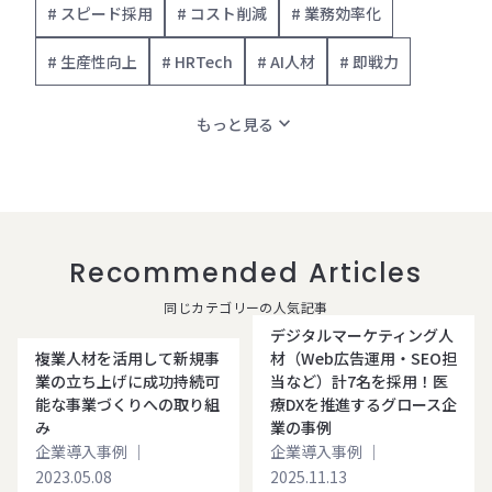
# スピード採用
# コスト削減
# 業務効率化
# 生産性向上
# HRTech
# AI人材
# 即戦力
expand_more
もっと見る
Recommended Articles
同じカテゴリーの人気記事
デジタルマーケティング人
複業人材を活用して新規事
材（Web広告運用・SEO担
業の立ち上げに成功持続可
当など）計7名を採用！医
能な事業づくりへの取り組
療DXを推進するグロース企
み
業の事例
企業導入事例
｜
企業導入事例
｜
2023.05.08
2025.11.13