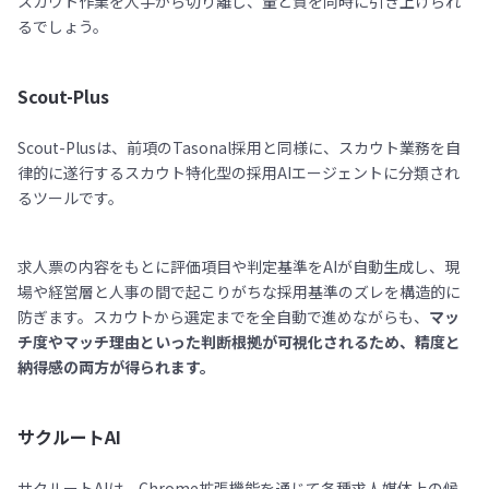
スカウト作業を人手から切り離し、量と質を同時に引き上げられ
るでしょう。
Scout-Plus
Scout-Plusは、前項のTasonal採用と同様に、スカウト業務を自
律的に遂行するスカウト特化型の採用AIエージェントに分類され
るツールです。
求人票の内容をもとに評価項目や判定基準をAIが自動生成し、現
場や経営層と人事の間で起こりがちな採用基準のズレを構造的に
防ぎます。スカウトから選定までを全自動で進めながらも、
マッ
チ度やマッチ理由といった判断根拠が可視化されるため、精度と
納得感の両方が得られます。
サクルートAI
サクルートAIは、Chrome拡張機能を通じて各種求人媒体上の候