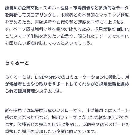
独自AIが企業文化・スキル・性格・市場価値など多角的なデータ
を解析してスコアリング
し、求職者との本質的なマッチング精度
を高めるため、書類選考や面接の質と速度を同時に向上させま
す。ベータ版は無料で基本機能が使えるため、採用業務の自動化
とミスマッチ削減を進めたい企業や、限られたリソースで効率化
を図りたい組織は試してみるとよいでしょう。
らくるーと
らくるーとは、
LINEやSNSでのコミュニケーションに特化し、Ai
が候補者とのやり取りをサポートしてくれながら採用業務を進め
られる採用管理システム
です。
新卒採用では母集団形成のフォローから、中途採用ではスピード
感のある選考対応など、採用フェーズに応じた柔軟な運用ができ
ます。候補者との接点をLINEに集約し、返信率や選考スピードを
重視した採用を実現したい企業に向いています。