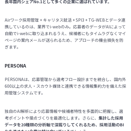
長年国内シェアNo.1として多くの企業に選ばれています。
Airワーク採用管理 + キャリタス就活 + SPI3 + TG-WEBとデータ連
携しているのは、業界でi-webのみ。応募者のデータがAIによって
自動でi-webに取り込まれるうえ、候補者にもタイムラグなくマイ
ページの案内メールが送られるため、アプローチの機会損失を防
ぎます。
PERSONA
PERSONAは、応募管理から選考フロー設計までを統合し、国内外
600以上の求人・スカウト媒体と連携できる情報集約力を備えた採
用管理システムです。
独自のAI解析により応募情報や候補者特性を多面的に把握し、選
考ポイントや接点づくりを最適化します。さらに、
集計した採用
データを20種類の分析軸で深掘りしてくれるため、採用活動のBI