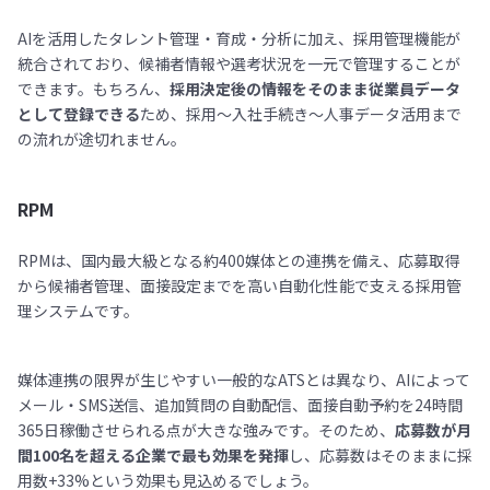
AIを活用したタレント管理・育成・分析に加え、採用管理機能が
統合されており、候補者情報や選考状況を一元で管理することが
できます。もちろん、
採用決定後の情報をそのまま従業員データ
として登録できる
ため、採用〜入社手続き〜人事データ活用まで
の流れが途切れません。
RPM
RPMは、国内最大級となる約400媒体との連携を備え、応募取得
から候補者管理、面接設定までを高い自動化性能で支える採用管
理システムです。
媒体連携の限界が生じやすい一般的なATSとは異なり、AIによって
メール・SMS送信、追加質問の自動配信、面接自動予約を24時間
365日稼働させられる点が大きな強みです。そのため、
応募数が月
間100名を超える企業で最も効果を発揮
し、応募数はそのままに採
用数+33%という効果も見込めるでしょう。