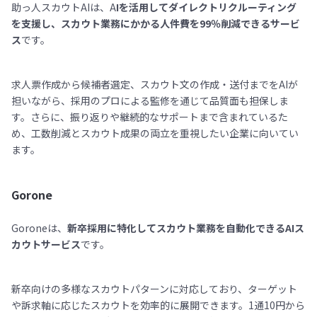
助っ人スカウトAIは、A
Iを活用してダイレクトリクルーティング
を支援し、スカウト業務にかかる人件費を99％削減できるサービ
ス
です。
求人票作成から候補者選定、スカウト文の作成・送付までをAIが
担いながら、採用のプロによる監修を通じて品質面も担保しま
す。さらに、振り返りや継続的なサポートまで含まれているた
め、工数削減とスカウト成果の両立を重視したい企業に向いてい
ます。
Gorone
Goroneは、
新卒採用に特化してスカウト業務を自動化できるAIス
カウトサービス
です。
新卒向けの多様なスカウトパターンに対応しており、ターゲット
や訴求軸に応じたスカウトを効率的に展開できます。1通10円から