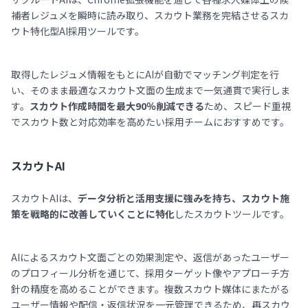
補者レジュメを瞬時に読み取り、スカウト業務を完結させるスカ
ウト特化型AI採用ツールです。
取得したレジュメ情報をもとにAIが自動でマッチング判定を行
い、そのまま最適なスカウト文面の生成まで一気通貫で実行しま
す。
スカウト作成時間を最大90％削減できる
ため、スピード重視
でスカウト数と対応効率を高めたい採用チームにおすすめです。
スカウトAI
スカウトAIは、
データ分析と活用支援に強みを持ち、スカウト施
策を戦略的に改善していくことに特化
したスカウトツールです。
AIによるスカウト文面ごとの効果測定や、返信があったユーザー
のプロフィール分析を通じて、採用ターゲット像やアプローチ方
針の精度を高めることができます。複数スカウト媒体にまたがる
ユーザー情報や配信・返信状況を一元管理できるため、再スカウ