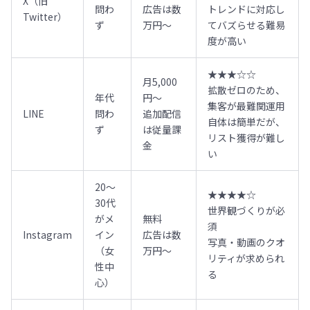
X（旧
問わ
広告は数
トレンドに対応し
Twitter）
ず
万円〜
てバズらせる難易
度が高い
★★★☆☆
月5,000
拡散ゼロのため、
年代
円〜
集客が最難関運用
LINE
問わ
追加配信
自体は簡単だが、
ず
は従量課
リスト獲得が難し
金
い
20〜
★★★★☆
30代
世界観づくりが必
がメ
無料
須
Instagram
イン
広告は数
写真・動画のクオ
（女
万円〜
リティが求められ
性中
る
心）