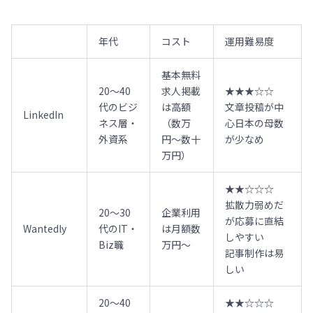
年代
コスト
運用難易度
基本無料
20〜40
求人掲載
★★★☆☆
代のビジ
は高額
文章投稿が中
LinkedIn
ネス層・
（数万
心日本の母数
外資系
円〜数十
が少なめ
万円）
★★☆☆☆
拡散力弱めだ
20〜30
企業利用
が応募に直結
Wantedly
代のIT・
は月額数
しやすい
Biz職
万円〜
記事制作は易
しい
20〜40
★★☆☆☆