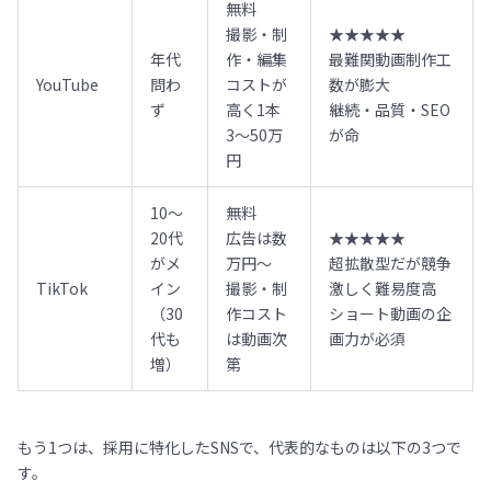
無料
撮影・制
★★★★★
年代
作・編集
最難関動画制作工
YouTube
問わ
コストが
数が膨大
ず
高く1本
継続・品質・SEO
3〜50万
が命
円
10〜
無料
20代
広告は数
★★★★★
がメ
万円〜
超拡散型だが競争
TikTok
イン
撮影・制
激しく難易度高
（30
作コスト
ショート動画の企
代も
は動画次
画力が必須
増）
第
もう1つは、採用に特化したSNSで、代表的なものは以下の3つで
す。