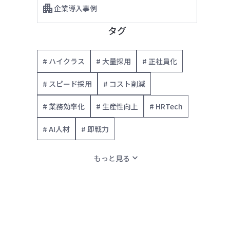
企業導入事例
タグ
# ハイクラス
# 大量採用
# 正社員化
# スピード採用
# コスト削減
# 業務効率化
# 生産性向上
# HRTech
# AI人材
# 即戦力
expand_more
もっと見る