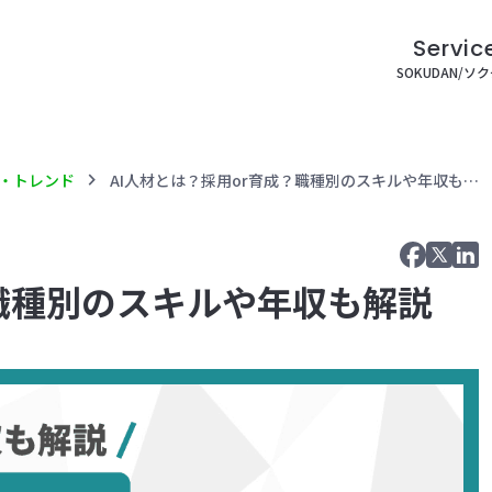
Servic
SOKUDAN/ソ
chevron_right
I・トレンド
AI人材とは？採用or育成？職種別のスキルや年収も解説
？職種別のスキルや年収も解説