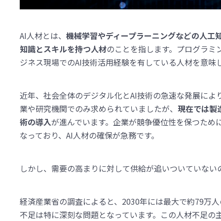
AI人材とは、
機械学習やディープラーニングなどの人工
知識とスキルを持つ人材
のことを指します。プログラミ
ジネス現場でのAI技術活用経験を有している人材を意味
近年、社会全体のデジタル化とAI技術の急速な発展により
業や研究機関でのみ求められていましたが、
現在では製
術の導入
が進んでいます。企業が競争優位性を保つため
なっており、AI人材の確保が急務です。
しかし、需要の高まりに対して供給が追いついていない
経済産業省の調査によると、2030年には最大で約79万
不足は特に深刻な問題となっています。この人材不足の主