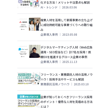
化する方法！メリットや注意点も解説
AI・トレンド
｜
2026.03.06
複業人材を活用して新規事業の立ち上げ
に成功持続可能な事業づくりへの取り組
み
企業導入事例
｜
2023.05.08
デジタルマーケティング人材（Web広告
運用・SEO担当など）計7名を採用！医
療DXを推進するグロース企業の事例
企業導入事例
｜
2025.11.13
フリーランス・業務委託人材の活用ノウ
ハウ！採用手法やサービスも解説
業務委託活用ノウハウ
｜
2025.03.10
企業が知っておくべきフリーランス採用
のポイント！優秀な人材を見極める方法
とは？