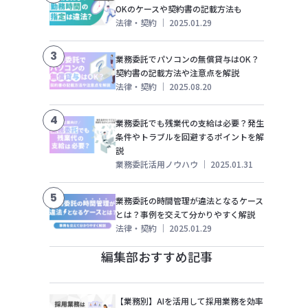
OKのケースや契約書の記載方法も
法律・契約
｜
2025.01.29
3
業務委託でパソコンの無償貸与はOK？
契約書の記載方法や注意点を解説
法律・契約
｜
2025.08.20
4
業務委託でも残業代の支給は必要？発生
条件やトラブルを回避するポイントを解
説
業務委託活用ノウハウ
｜
2025.01.31
5
業務委託の時間管理が違法となるケース
とは？事例を交えて分かりやすく解説
法律・契約
｜
2025.01.29
編集部おすすめ記事
【業務別】AIを活用して採用業務を効率