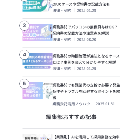
OKのケースや契約書の記載方法も
法律・契約
｜
2025.01.29
3
業務委託でパソコンの無償貸与はOK？
契約書の記載方法や注意点を解説
法律・契約
｜
2025.08.20
4
業務委託の時間管理が違法となるケース
とは？事例を交えて分かりやすく解説
法律・契約
｜
2025.01.29
5
業務委託でも残業代の支給は必要？発生
条件やトラブルを回避するポイントを解
説
業務委託活用ノウハウ
｜
2025.01.31
編集部おすすめ記事
【業務別】AIを活用して採用業務を効率