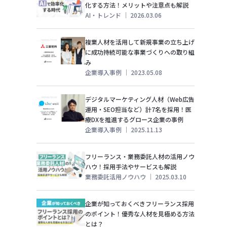
化する方法！メリットや注意点も解説
AI・トレンド
｜
2026.03.06
複業人材を活用して新規事業の立ち上げ
に成功持続可能な事業づくりへの取り組
み
企業導入事例
｜
2023.05.08
デジタルマーケティング人材（Web広告
運用・SEO担当など）計7名を採用！医
療DXを推進するグロース企業の事例
企業導入事例
｜
2025.11.13
フリーランス・業務委託人材の活用ノウ
ハウ！採用手法やサービスも解説
業務委託活用ノウハウ
｜
2025.03.10
企業が知っておくべきフリーランス採用
のポイント！優秀な人材を見極める方法
とは？