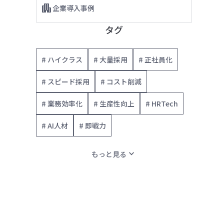
企業導入事例
タグ
# ハイクラス
# 大量採用
# 正社員化
# スピード採用
# コスト削減
# 業務効率化
# 生産性向上
# HRTech
# AI人材
# 即戦力
expand_more
もっと見る